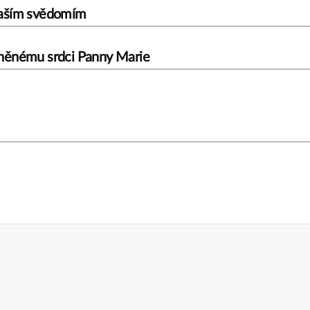
í naším svědomím
rněnému srdci Panny Marie