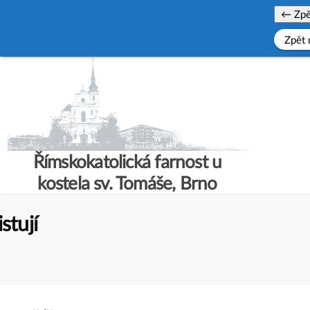
← Zp
Zpět 
Skip
to
content
Římskokatolická farnost u
kostela sv. Tomáše, Brno
stují