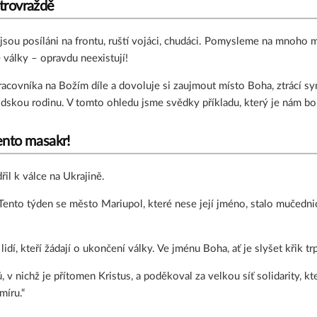
atrovraždě
u posíláni na frontu, ruští vojáci, chudáci. Pomysleme na mnoho mla
 války – opravdu neexistují!
acovníka na Božím díle a dovoluje si zaujmout místo Boha, ztrácí syno
lidskou rodinu. V tomto ohledu jsme svědky příkladu, který je nám boh
ento masakr!
il k válce na Ukrajině.
. Tento týden se město Mariupol, které nese její jméno, stalo mučednic
h lidí, kteří žádají o ukončení války. Ve jménu Boha, ať je slyšet k
 v nichž je přítomen Kristus, a poděkoval za velkou síť solidarity, kt
míru.“